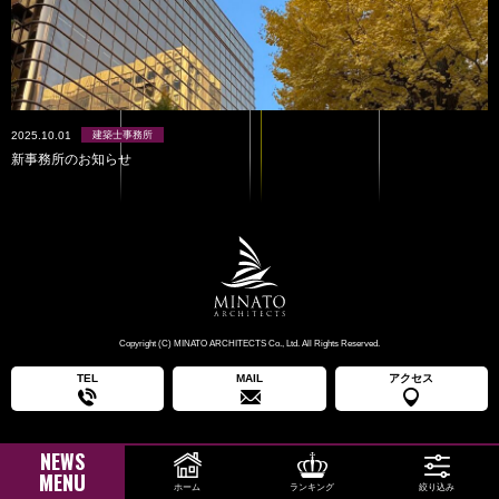
Works
Video
Office
2025.10.01
建築士事務所
新事務所のお知らせ
Contact
News
Copyright (C) MINATO ARCHITECTS Co., Ltd. All Rights Reserved.
TEL
MAIL
アクセス
NEWS
MENU
ホーム
ランキング
絞り込み