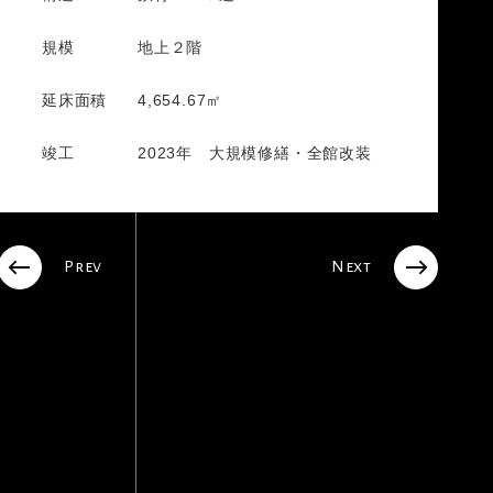
規模
地上２階
延床面積
4,654.67㎡
竣工
2023年 大規模修繕・全館改装
Prev
Next