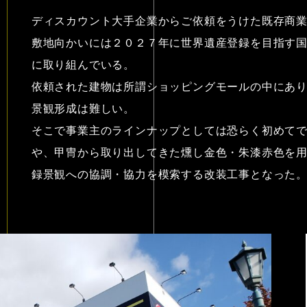
ディスカウント大手企業からご依頼をうけた既存商
敷地向かいには２０２７年に世界遺産登録を目指す
に取り組んでいる。
依頼された建物は所謂ショッピングモールの中にあ
景観形成は難しい。
そこで事業主のラインナップとしては恐らく初めて
や、甲冑から取り出してきた燻し金色・朱漆赤色を
録景観への協調・協力を模索する改装工事となった