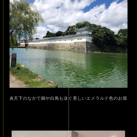
炎天下のなかで鵜や白鳥も泳ぐ美しいエメラルド色のお堀