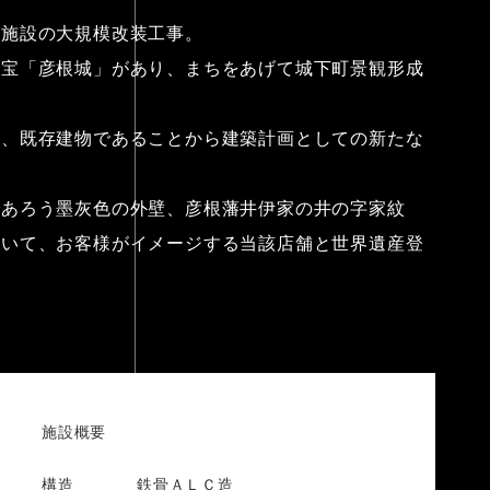
業施設の大規模改装工事。
国宝「彦根城」があり、まちをあげて城下町景観形成
り、既存建物であることから建築計画としての新たな
であろう墨灰色の外壁、彦根藩井伊家の井の字家紋
用いて、お客様がイメージする当該店舗と世界遺産登
。
施設概要
構造
鉄骨ＡＬＣ造