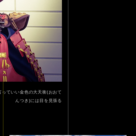
っていい金色の大天衝(おおて
んつき)には目を見張る