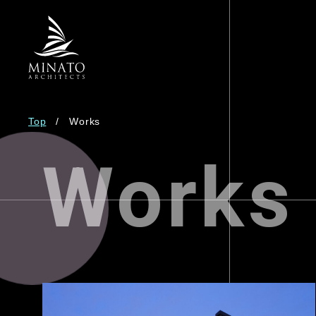
Top
Works
Works